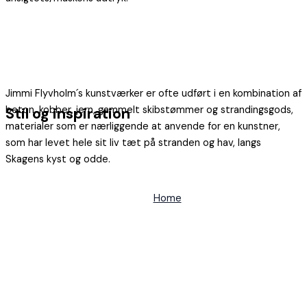
Jimmi Flyvholm´s kunstværker er ofte udført i en kombination af
Stil og inspiration
beton, kobber, jern, gammelt skibstømmer og strandingsgods,
materialer som er nærliggende at anvende for en kunstner,
som har levet hele sit liv tæt på stranden og hav, langs
Skagens kyst og odde.
Home