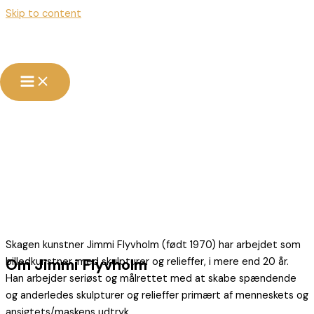
Skip to content
Skagen kunster
Jimmiflyvholm.dk
Jimmi
Flyvholm
Velkommen til Jimmi Flyvholms kunstportfolie
Skagen kunstner Jimmi Flyvholm (født 1970) har arbejdet som
Om Jimmi Flyvholm
billedkunstner, med skulpturer og relieffer, i mere end 20 år.
Han arbejder seriøst og målrettet med at skabe spændende
og anderledes skulpturer og relieffer primært af menneskets og
ansigtets/maskens udtryk.